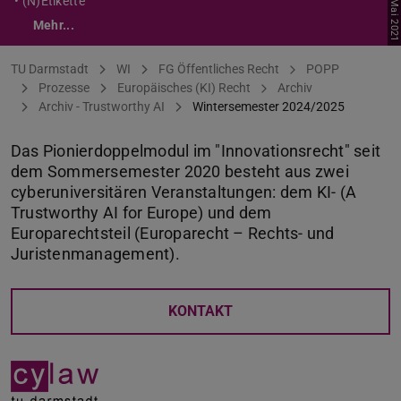
• (N)Etikette
Mehr...
Sie befinden sich hier:
TU Darmstadt
WI
FG Öffentliches Recht
POPP
Prozesse
Europäisches (KI) Recht
Archiv
Archiv - Trustworthy AI
Wintersemester 2024/2025
Das Pionierdoppelmodul im "Innovationsrecht" seit
dem Sommersemester 2020 besteht aus zwei
cyberuniversitären Veranstaltungen: dem KI- (A
Trustworthy AI for Europe) und dem
Europarechtsteil (Europarecht – Rechts- und
Juristenmanagement).
KONTAKT