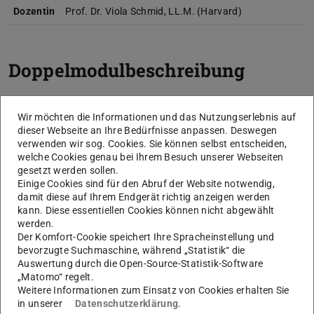
Dozentin
Prof. Dr. Viola Schmid, LL.M. (Harvard)
Doppelmodulbeschreibung
Wir möchten die Informationen und das Nutzungserlebnis auf
A. Didaktischer Lehr-, Lern-
dieser Webseite an Ihre Bedürfnisse anpassen. Deswegen
verwenden wir sog. Cookies. Sie können selbst entscheiden,
und Forschungsinkubator
welche Cookies genau bei Ihrem Besuch unserer Webseiten
gesetzt werden sollen.
seit 2020
Einige Cookies sind für den Abruf der Website notwendig,
damit diese auf Ihrem Endgerät richtig anzeigen werden
kann. Diese essentiellen Cookies können nicht abgewählt
werden.
B. Doppelmodul – Kein KI-
Der Komfort-Cookie speichert Ihre Spracheinstellung und
Recht ohne Unionsrecht
bevorzugte Suchmaschine, während „Statistik“ die
Auswertung durch die Open-Source-Statistik-Software
und kein Unionsrecht ohne
„Matomo“ regelt.
Weitere Informationen zum Einsatz von Cookies erhalten Sie
KI-Recht!
in unserer
Datenschutzerklärung
.