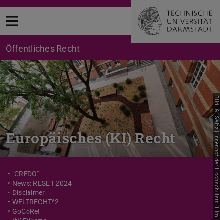
Menü öffnen
Öffentliches Recht
Bild: G. Seitz | Innenhof der Hochschulstr. 1 im Mai 2021
Europäisches (KI) Recht
• "CREDO"
• News: RESET 2024
• Disclaimer
• WELTRECHT^2
• GoCoRe!