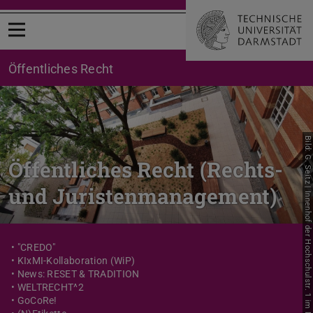
Menü öffnen
Öffentliches Recht
Bild: G. Seitz | Innenhof der Hochschulstr. 1 im Mai 2021
Öffentliches Recht (Rechts-
und Juristenmanagement)
• "CREDO"
• KIxMI-Kollaboration (WiP)
• News: RESET & TRADITION
• WELTRECHT^2
• GoCoRe!