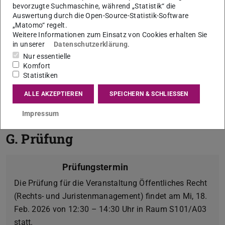
D. Lernergebnisse
bevorzugte Suchmaschine, während „Statistik“ die
Auswertung durch die Open-Source-Statistik-Software
„Matomo“ regelt.
E. Stufendidaktik im
Weitere Informationen zum Einsatz von Cookies erhalten Sie
in unserer
Datenschutzerklärung
.
Innovationsrecht
Nur essentielle
Komfort
Statistiken
F. Literatur
ALLE AKZEPTIEREN
SPEICHERN & SCHLIESSEN
Impressum
G. Prüfung
Prüfungstermin
Die Prüfung für die Veranstaltung Öffentliches Recht
(Rechts- und Juristenmanagement) findet am Mi, 18.
Feb. 2026 von 12:30 – 14:30 Uhr in Raum S101/A03
statt.