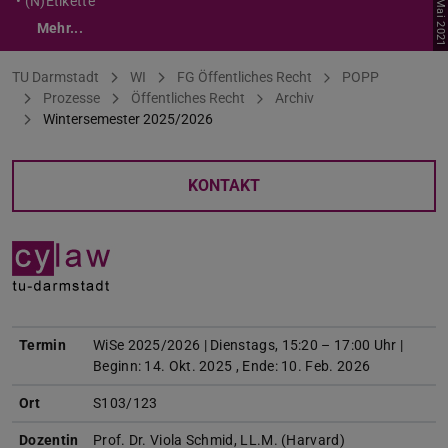
• (N)Etikette
Mehr...
Sie befinden sich hier:
TU Darmstadt
WI
FG Öffentliches Recht
POPP
Prozesse
Öffentliches Recht
Archiv
Wintersemester 2025/2026
KONTAKT
Termin
WiSe 2025/2026 | Dienstags, 15:20 – 17:00 Uhr |
Beginn: 14. Okt. 2025 , Ende: 10. Feb. 2026
Ort
S103/123
Dozentin
Prof. Dr. Viola Schmid, LL.M. (Harvard)