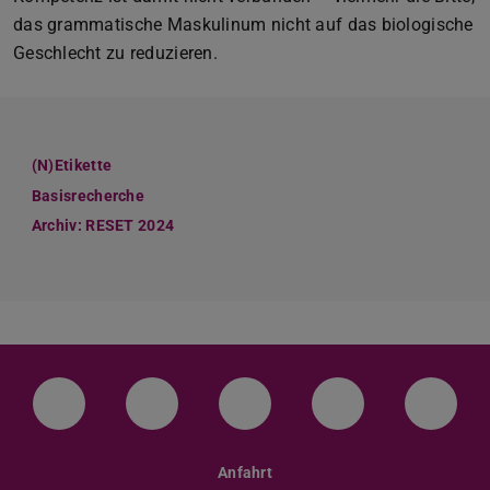
das grammatische Maskulinum nicht auf das biologische
Geschlecht zu reduzieren.
(N)Etikette
Basisrecherche
Archiv: RESET 2024
LinkedIn-Seite der TU Darmstadt
Instagram-Kanal der TU Darmstad
Bluesky-Kanal der TU D
Facebook-Seite
YouTu
Anfahrt