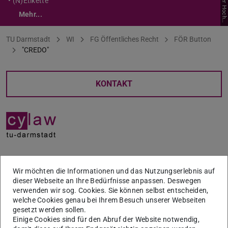
• (N)Etikette
Mehr...
s
4
Sie befinden sich hier:
TU Darmstadt
WI
FG Öffentliches Recht
FÖR Button
"CREDO"
KONTAKT
“JUSTICE – ROOTED IN TRUTH, WATERED BY TENACITY
Wir möchten die Informationen und das Nutzungserlebnis auf
AND FLOWERING IN WISDOM MAY BE THE SINGLE MOST
dieser Webseite an Ihre Bedürfnisse anpassen. Deswegen
BEAUTIFUL EXPRESSION OF HUMANITY. FOR A
verwenden wir sog. Cookies. Sie können selbst entscheiden,
(WO)*MAN TO DEDICATE HIS (HER)* LIFE IN ITS
welche Cookies genau bei Ihrem Besuch unserer Webseiten
gesetzt werden sollen.
PURSUIT RINGS OF A CERTAIN NOBILITY (…)”**
Einige Cookies sind für den Abruf der Website notwendig,