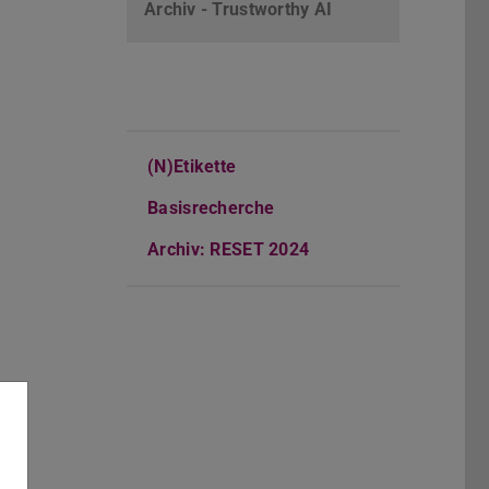
Archiv - Trustworthy AI
(N)Etikette
Basisrecherche
Archiv: RESET 2024