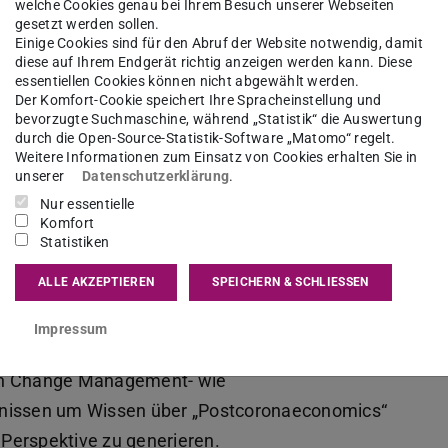
welche Cookies genau bei Ihrem Besuch unserer Webseiten
gesetzt werden sollen.
Einige Cookies sind für den Abruf der Website notwendig, damit
m Sommer 2021
diese auf Ihrem Endgerät richtig anzeigen werden kann. Diese
essentiellen Cookies können nicht abgewählt werden.
Der Komfort-Cookie speichert Ihre Spracheinstellung und
bevorzugte Suchmaschine, während „Statistik“ die Auswertung
erden durch den aktuellen Corona-Virus wie
durch die Open-Source-Statistik-Software „Matomo“ regelt.
usive „künstlicher Rationalität“ und „digitaler
Weitere Informationen zum Einsatz von Cookies erhalten Sie in
unserer
Datenschutzerklärung
.
acher Weise verlangt auch das Sommersemester
Nur essentielle
hne Anspruch auf Vollständigkeit seien
Komfort
Statistiken
 Voraussage gewagt: Für die digitale
enwende, weil digitale Lehrangebote nicht mehr
ALLE AKZEPTIEREN
SPEICHERN & SCHLIESSEN
ie Lehre nicht verschoben werden soll –
Impressum
 von Change Management- wie
tnissen um Wissen über „Postcoronaeconomics“
Perspektive zu generieren.