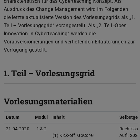
charakteristisch für das Cyberteaching Konzept. Als
Ausdruck des Change Management wird im Folgenden
die letzte aktualisierte Version des Vorlesungsgrids als „1.
Teil – Vorlesungsgrid“ vorangestellt. Als „2. Teil -Open
Innovation in Cyberteaching“ werden die
Vorabversionierungen und vertiefenden Erläuterungen zur
Verfügung gestellt.
1. Teil – Vorlesungsgrid
Vorlesungsmaterialien
Datum
Modul
Inhalt
Selbstges
21.04.2020
1 & 2
Rechtssam
(1) Kick-off: GoCore!
Aufl. 2020