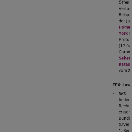
Öffentl
Verfügu
Beispi
der (a
Homep
York
mi
Protok
(17.04
Corona
Sehend
Katast
vom 22
FEX:
Law:
BRD
In der
Rechts
ersten
Bundes
(BVerf
1. Sena