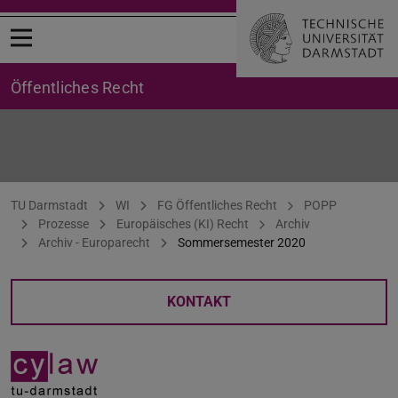
Menü öffnen
Öffentliches Recht
Europarecht
Sie befinden sich hier:
TU Darmstadt
WI
FG Öffentliches Recht
POPP
Prozesse
Europäisches (KI) Recht
Archiv
Archiv - Europarecht
Sommersemester 2020
KONTAKT