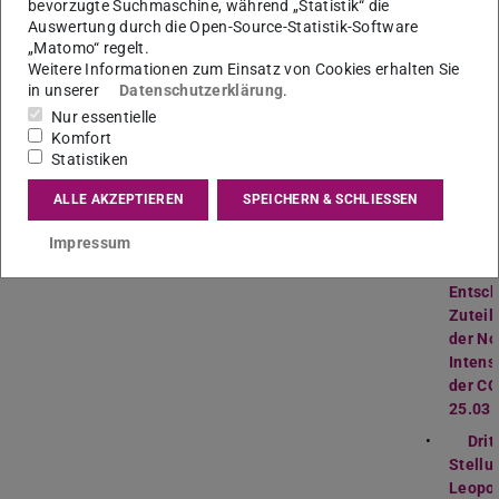
bevorzugte Suchmaschine, während „Statistik“ die
Recher
Auswertung durch die Open-Source-Statistik-Software
Hom
„Matomo“ regelt.
14.04.
Weitere Informationen zum Einsatz von Cookies erhalten Sie
Corona
in unserer
Datenschutzerklärung
.
Rechts
Nur essentielle
Auge:
Komfort
Statistiken
FEX:
Ethi
ALLE AKZEPTIEREN
SPEICHERN & SCHLIESSEN
Deutsc
Impressum
Verein
Notfall
Entsch
Zuteil
der No
Intens
der CO
25.03
Drit
Stellu
Leopo