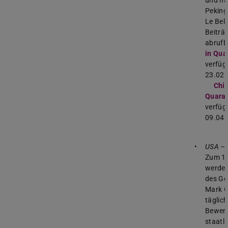
Peking
Le Belz
Beiträ
abrufb
in Qua
verfüg
23.02.
Chi
Quara
verfüg
09.04.
USA – 
Zum 14
werden
des Go
Mark C
täglich
Bewert
staatli