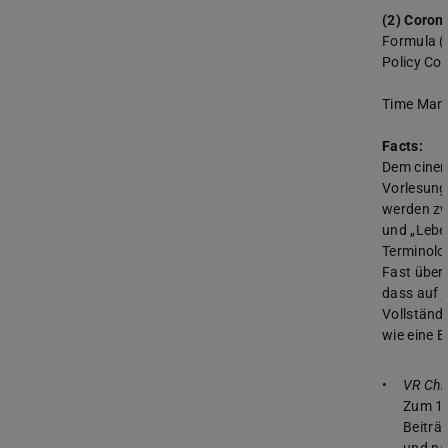
(2) Coron
Formula (
Policy Cou
Time Man
Facts:
Dem cine
Vorlesung
werden z
und „Lebe
Terminolo
Fast überf
dass auf 
Vollständi
wie eine B
VR Chi
Zum 14
Beiträ
und na