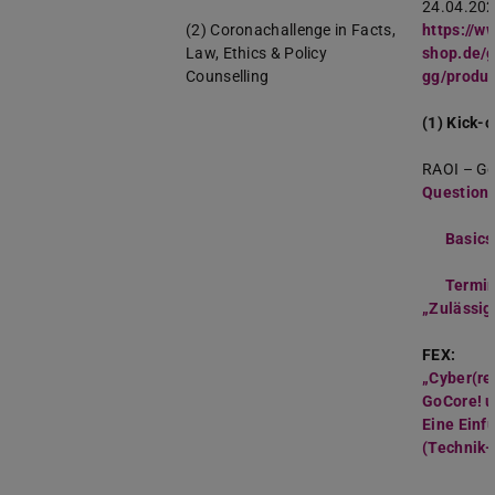
24.04.202
(2) Coronachallenge in Facts,
https://w
Law, Ethics & Policy
shop.de/
Counselling
gg/produ
(1) Kick-o
RAOI – Go
Questionn
Basics
Termin
„Zulässig
FEX:
„Cyber(re
GoCore! u
Eine Einf
(Technik-