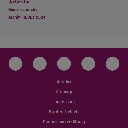
(N)Etikette
Basisrecherche
Archiv: RESET 2024
LinkedIn-Seite der TU Darmstadt
Instagram-Kanal der TU Darmstad
Bluesky-Kanal der TU D
Facebook-Seite
YouTu
Anfahrt
Sitemap
Impressum
Barrierefreiheit
Datenschutzerklärung