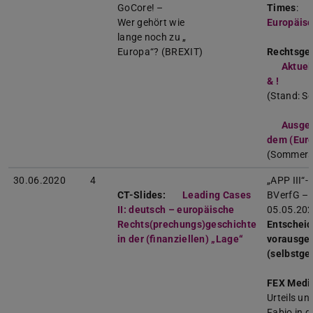
GoCore! –
Times
:
Wer gehört wie
Europäisc
lange noch zu „
Europa“? (BREXIT)
Rechtsges
Aktuel
& !
(PDF-D
(wird i
(Stand: 
Ausge
dem (Eur
(Sommers
30.06.2020
4
„APP III“
CT-Slides:
Leading Cases
BVerfG – 
II: deutsch – europäische
05.05.20
Rechts(prechungs)geschichte
Entscheid
in der (finanziellen) „Lage“
(PDF-Datei)
(wird in neuem
vorausges
(selbstge
FEX Medi
Urteils un
Fabio in d