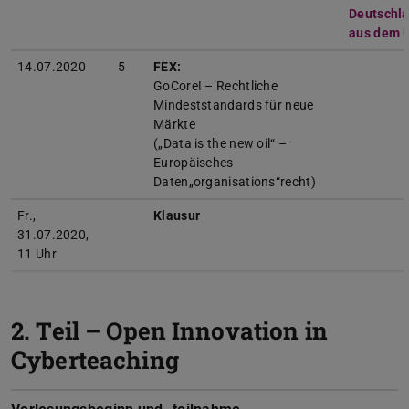
Deutschla
aus dem U
14.07.2020
5
FEX:
GoCore! – Rechtliche
Mindeststandards für neue
Märkte
(„Data is the new oil“ –
Europäisches
Daten„organisations“recht)
Fr.,
Klausur
31.07.2020,
11 Uhr
2. Teil – Open Innovation in
Cyberteaching