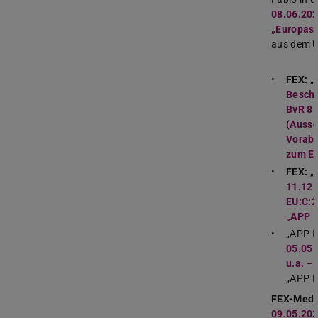
08.06.2020
„Europas 
aus dem U
FEX:
„
Beschl
BvR 85
(Ausse
Vorab
zum E
FEX:
„
11.12.
EU:C:2
„APP I
„APP II
05.05.
u.a. – 
„APP II
FEX-Medi
09.05.202