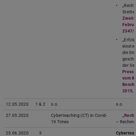
„Recht
Sterbe
Zweite
Februa
2347/1
„Erfol
einstw
die Str
geschä
der Se
Presse
vom 8.
Beschl
2015, 
12.05.2020
1 & 2
s.o.
s.o.
27.05.2020
Cyberteaching (CT) in Covid-
„Recht
19 Times
– Recher
23.06.2020
3
Cyberteac