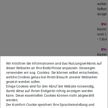
webina
Selbst
ausgew
BVe
Kammer
vom 15
- 1 BvR
BVe
Kammer
vom 7.
Wir möchten die Informationen und das Nutzungserlebnis auf
- 1 Bv
dieser Webseite an Ihre Bedürfnisse anpassen. Deswegen
verwenden wir sog. Cookies. Sie können selbst entscheiden,
BVe
welche Cookies genau bei Ihrem Besuch unserer Webseiten
Kammer
gesetzt werden sollen.
vom 10
Einige Cookies sind für den Abruf der Website notwendig,
28/20 
damit diese auf Ihrem Endgerät richtig anzeigen werden
kann. Diese essentiellen Cookies können nicht abgewählt
Legal 
werden.
in Cyb
Der Komfort-Cookie speichert Ihre Spracheinstellung und
den be